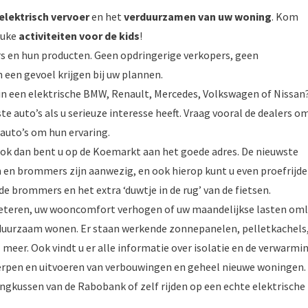
elektrisch vervoer
en het
verduurzamen van uw woning
. Kom
euke
activiteiten voor de kids
!
rs en hun producten. Geen opdringerige verkopers, geen
een gevoel krijgen bij uw plannen.
Of in een elektrische BMW, Renault, Mercedes, Volkswagen of Nissan
te auto’s als u serieuze interesse heeft. Vraag vooral de dealers o
 auto’s om hun ervaring.
Ook dan bent u op de Koemarkt aan het goede adres. De nieuwste
 en brommers zijn aanwezig, en ook hierop kunt u even proefrijde
de brommers en het extra ‘duwtje in de rug’ van de fietsen.
rbeteren, uw wooncomfort verhogen of uw maandelijkse lasten om
 duurzaam wonen. Er staan werkende zonnepanelen, pelletkachels
meer. Ook vindt u er alle informatie over isolatie en de verwarmi
rpen en uitvoeren van verbouwingen en geheel nieuwe woningen.
ngkussen van de Rabobank of zelf rijden op een echte elektrische