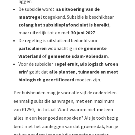
liggen.
De subsidie wordt
na uitvoering van de
maatregel
toegekend. Subsidie is beschikbaar
zolang het subsidieplafond niet is bereikt
,
maar uiterlijk tot en met
30 juni 2027
.
De regeling is uitsluitend bedoeld voor
particulieren
woonachtig in de
gemeente
Waterland
of
gemeente Edam-Volendam
.
Voor de subsidie
‘Tegel eruit, Biologisch Groen
erin’
geldt dat
alle planten, tuinaarde en mest
biologisch gecertificeerd
moeten zijn.
Per huishouden mag je voor alle vijf de onderdelen
eenmalig subsidie aanvragen, met een maximum
van €1250,- in totaal. Want waarom niet meteen
alles in een keer goed aanpakken? Als je toch bezig
bent met het aanleggen van dat groene dak, kun je
net zo goed meteen ook die regenton eronder