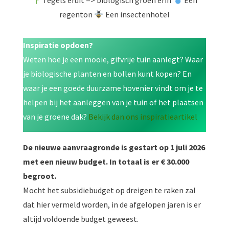
Tegels eruit => biologisch groen erin
Een
regenton
Een insectenhotel
Inspiratie opdoen?
Weten hoe je een mooie, gifvrije tuin aanlegt? Waar
je biologische planten en bollen kunt kopen? En
waar je een goede duurzame hovenier vindt om je te
helpen bij het aanleggen van je tuin of het plaatsen
van je groene dak?
Bekijk dan ons inspiratieartikel
De nieuwe aanvraagronde is gestart op 1 juli 2026
met een nieuw budget. In totaal is er € 30.000
begroot.
Mocht het subsidiebudget op dreigen te raken zal
dat hier vermeld worden, in de afgelopen jaren is er
altijd voldoende budget geweest.