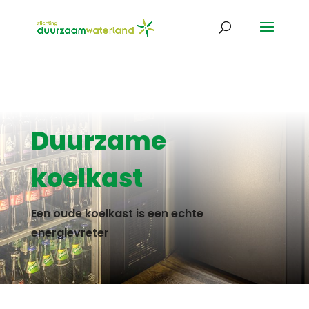
Duurzame
koelkast
Een oude koelkast is een echte
energievreter