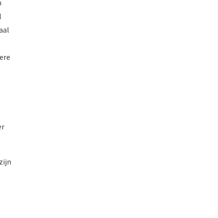
n
l
aal
ere
er
zijn