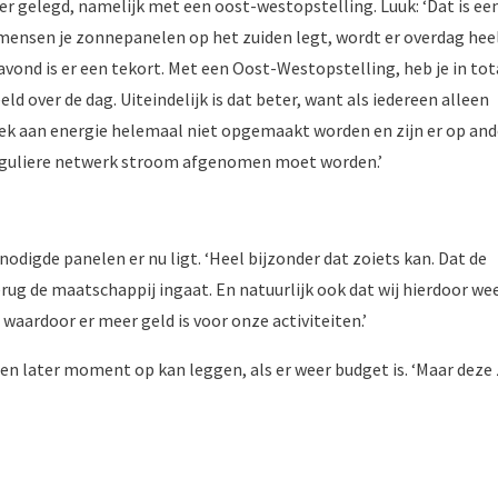
er gelegd, namelijk met een oost-westopstelling. Luuk: ‘Dat is ee
 mensen je zonnepanelen op het zuiden legt, wordt er overdag hee
vond is er een tekort. Met een Oost-Westopstelling, heb je in tot
d over de dag. Uiteindelijk is dat beter, want als iedereen alleen
iek aan energie helemaal niet opgemaakt worden en zijn er op and
eguliere netwerk stroom afgenomen moet worden.’
nodigde panelen er nu ligt. ‘Heel bijzonder dat zoiets kan. Dat de
ug de maatschappij ingaat. En natuurlijk ook dat wij hierdoor we
aardoor er meer geld is voor onze activiteiten.’
en later moment op kan leggen, als er weer budget is. ‘Maar deze 