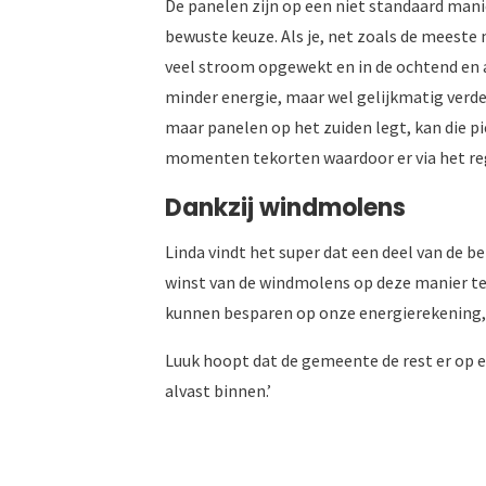
De panelen zijn op een niet standaard mani
bewuste keuze. Als je, net zoals de meeste
veel stroom opgewekt en in de ochtend en a
minder energie, maar wel gelijkmatig verdeel
maar panelen op het zuiden legt, kan die p
momenten tekorten waardoor er via het r
Dankzij windmolens
Linda vindt het super dat een deel van de be
winst van de windmolens op deze manier ter
kunnen besparen op onze energierekening, w
Luuk hoopt dat de gemeente de rest er op e
alvast binnen.’