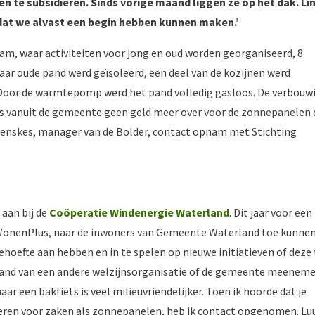
n te subsidiëren. Sinds vorige maand liggen ze op het dak. Li
 dat we alvast een begin hebben kunnen maken.’
am, waar activiteiten voor jong en oud worden georganiseerd, 8
aar oude pand werd geïsoleerd, een deel van de kozijnen werd
or de warmtepomp werd het pand volledig gasloos. De verbouw
was vanuit de gemeente geen geld meer over voor de zonnepanelen 
Henskes, manager van de Bolder, contact opnam met Stichting
 aan bij de
Coöperatie Windenergie Waterland
. Dit jaar voor een
WonenPlus, naar de inwoners van Gemeente Waterland toe kunne
hoefte aan hebben en in te spelen op nieuwe initiatieven of deze 
emand van een andere welzijnsorganisatie of de gemeente meeneme
 een bakfiets is veel milieuvriendelijker. Toen ik hoorde dat je
ren voor zaken als zonnepanelen, heb ik contact opgenomen. Lu