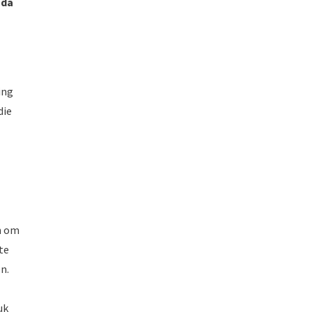
nda
ing
die
n om
te
n.
uk