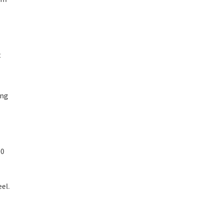
t
ing
00
el.