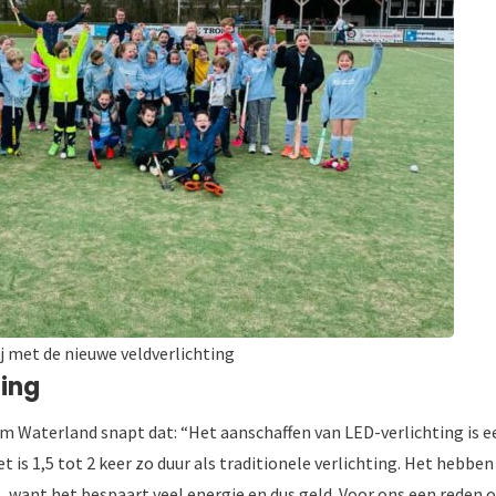
j met de nieuwe veldverlichting
ting
m Waterland snapt dat: “Het aanschaffen van LED-verlichting is e
 is 1,5 tot 2 keer zo duur als traditionele verlichting. Het hebben
p, want het bespaart veel energie en dus geld. Voor ons een reden