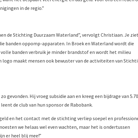
igingen in de regio.”
en de Stichting Duurzaam Waterland”, vervolgt Christiaan. Je zie
k die banden oppomp-apparaten. In Broek en Waterland wordt die
volle banden verbruik je minder brandstof en wordt het milieu
n logo maakt mensen ook bewuster van de activiteiten van Sticht
 zo gevonden. Hij vroeg subsidie aan en kreeg een bijdrage van 5.7
o leent de club van hun sponsor de Rabobank.
geld en het contact met de stichting verliep soepel en professione
ng moesten we helaas wel even wachten, maar het is ondertussen
jn er heel blij mee!”