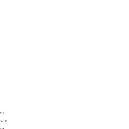
en
 van
 om