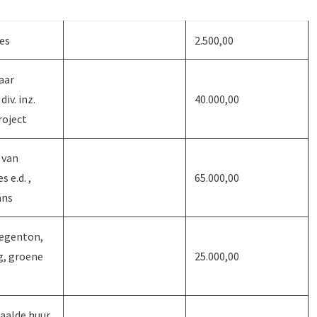
es
2.500,00
aar
iv. inz.
40.000,00
roject
 van
s e.d. ,
65.000,00
ans
regenton,
g, groene
25.000,00
aalde huur