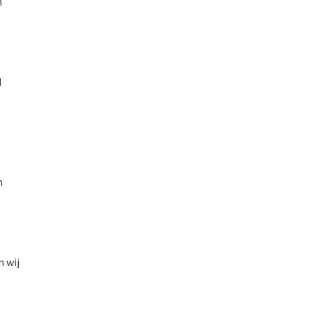
n
d
n
 wij