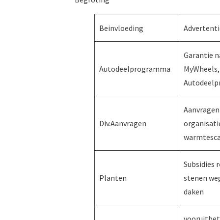
Beinvloeding
Advertenti
Garantie n
Autodeelprogramma
MyWheels, d
Autodeelp
Aanvragen
Div.Aanvragen
organisatie
warmtesc
Subsidies 
Planten
stenen we
daken
vooruitbet