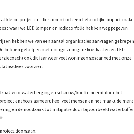
l kleine projecten, die samen toch een behoorlijke impact make
weest waar we LED lampen en radiatorfolie hebben weggegeven.
eprijzen hebben we van een aantal organisaties aanvragen gekregen
 We hebben geholpen met energiezuinigere koelkasten en LED
Energiecoach) ook dit jaar weer veel woningen gescanned met onze
olatieadvies voorzien.
dzaak voor waterberging en schaduw/koelte neemt door het
t project enthousiasmeert heel veel mensen en het maakt de men
ering en de noodzaak tot mitigatie door bijvoorbeeld waterbuffer
it.
project doorgaan.