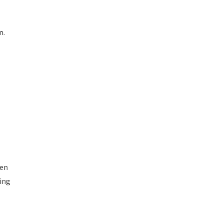
n.
sen
ing