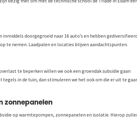
ijn bezig met om met de technische school de Triade in Edam ee
jn inmiddels doorgegroeid naar 16 auto’s en hebben gediversifieer
 op te nemen. Laadpalen en locaties blijven aandachtspunten.
verlast te beperken willen we ook een groendak subsidie gaan
l tegels in de tuin, dan stimuleren we het ook om die er uit te gaa
n zonnepanelen
ubsidie op warmtepompen, zonnepanelen en isolatie. Hierop zullen