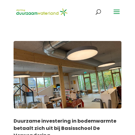
Duurzame investering in bodemwarmte
betaalt zich uit bij Basisschool De